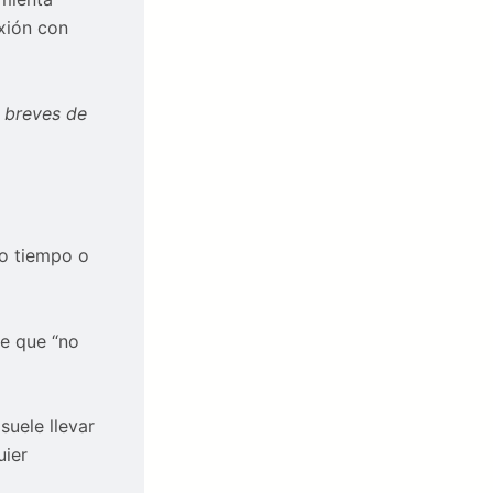
exión con
 breves de
o tiempo o
de que “no
suele llevar
uier