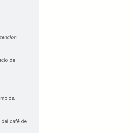
atención
acio de
ambios.
 del café de