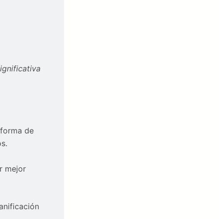
gnificativa
a forma de
s.
r mejor
anificación