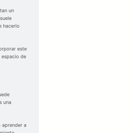
tan un
suele
e hacerlo
orporar este
n espacio de
uede
s una
o aprender a
amienta