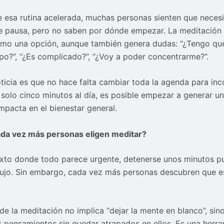
 esa rutina acelerada, muchas personas sienten que necesi
pausa, pero no saben por dónde empezar. La meditación 
mo una opción, aunque también genera dudas: “¿Tengo qu
o?”, “¿Es complicado?”, “¿Voy a poder concentrarme?”.
ticia es que no hace falta cambiar toda la agenda para inc
solo cinco minutos al día, es posible empezar a generar u
mpacta en el bienestar general.
ada vez más personas eligen meditar?
xto donde todo parece urgente, detenerse unos minutos p
lujo. Sin embargo, cada vez más personas descubren que e
de la meditación no implica “dejar la mente en blanco”, sin
s pensamientos sin quedar atrapados en ellos. Es una herr