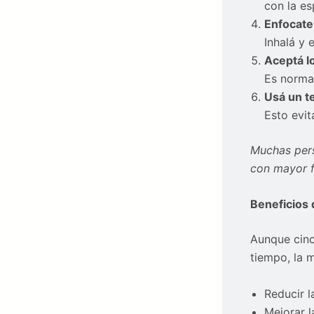
con la es
Enfocate 
Inhalá y 
Aceptá l
Es normal
Usá un t
Esto evita
Muchas pers
con mayor f
Beneficios 
Aunque cinc
tiempo, la 
Reducir l
Mejorar l