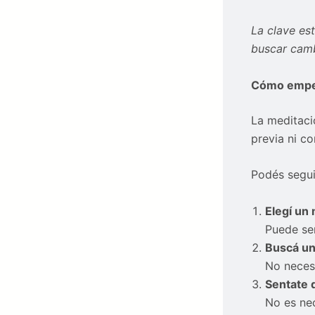
La clave es
buscar camb
Cómo empez
La meditaci
previa ni c
Podés segui
Elegí un
Puede ser
Buscá un
No necesi
Sentate 
No es ne