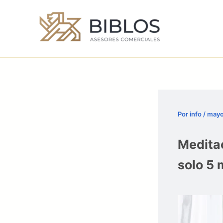
Ir
al
contenido
Por
info
/
mayo
Medita
solo 5 