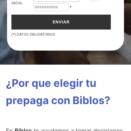
¿Por que elegir tu
prepaga con Biblos?
En
Biblos
te ayudamos a tomar decisiones